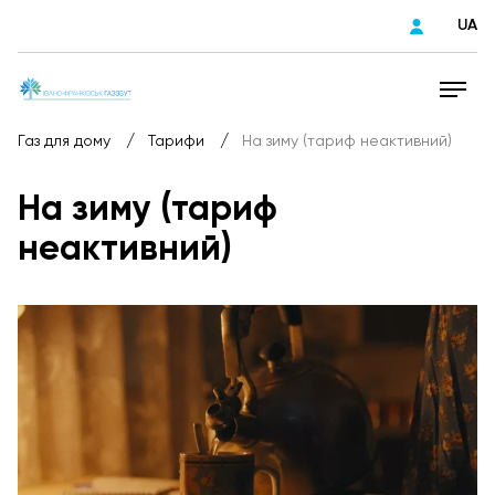
UA
/
/
Газ для дому
Тарифи
На зиму (тариф неактивний)
На зиму (тариф
неактивний)