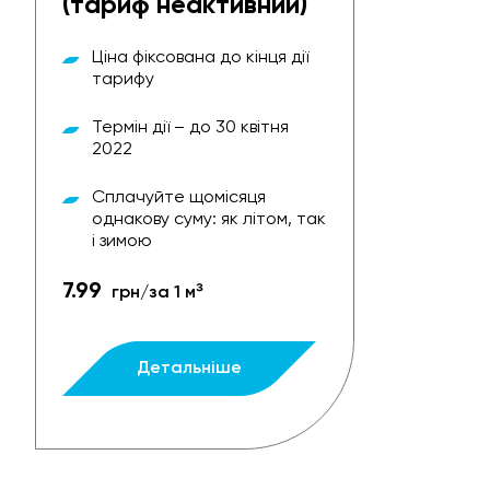
(тариф неактивний)
Ціна фіксована до кінця дії
тарифу
Термін дії – до 30 квітня
2022
Сплачуйте щомісяця
однакову суму: як літом, так
і зимою
7.99
грн/за 1 м³
Детальніше