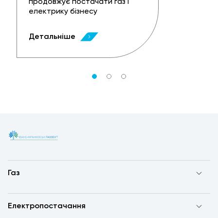
продовжує постачати газ і
електрику бізнесу
Детальніше
Газ
Електропостачання