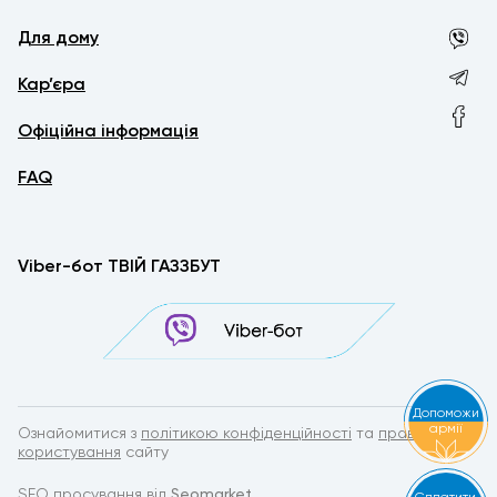
Для дому
Кар’єра
Офіційна інформація
FAQ
Viber-бот ТВІЙ ГАЗЗБУТ
Допоможи
армії
Ознайомитися з
політикою конфіденційності
та
правилами
користування
сайту
SEO просування від
Seomarket