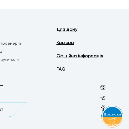
Для дому
Кар’єра
троенергії
ії
Офіційна інформація
о зупинили
FAQ
УТ
Допоможи
армії