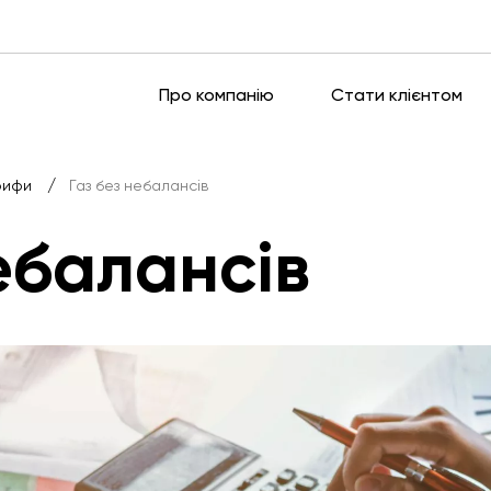
Про компанію
Стати клієнтом
/
рифи
Газ без небалансів
ебалансів