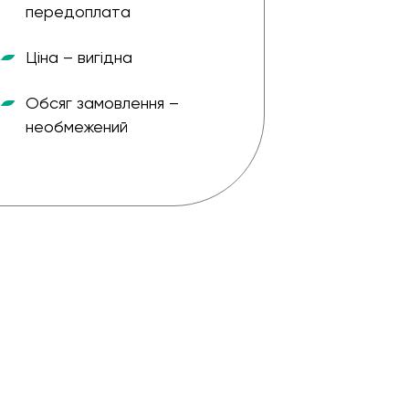
передоплата
Ціна – вигідна
Форма о
Обсяг замовлення –
Ціна – в
необмежений
Небалан