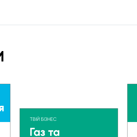
И
я
ТВІЙ БІЗНЕС
Газ та