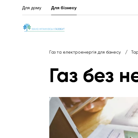
Для дому
Для бізнесу
/
Газ та електроенергія для бізнесу
Та
Газ без н