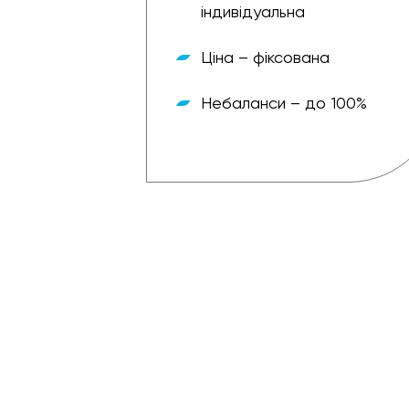
індивідуальна
Ціна – фіксована
– зручна
Небаланси – до 100%
о 100%