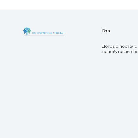
Газ
Договір постача
непобутовим сп