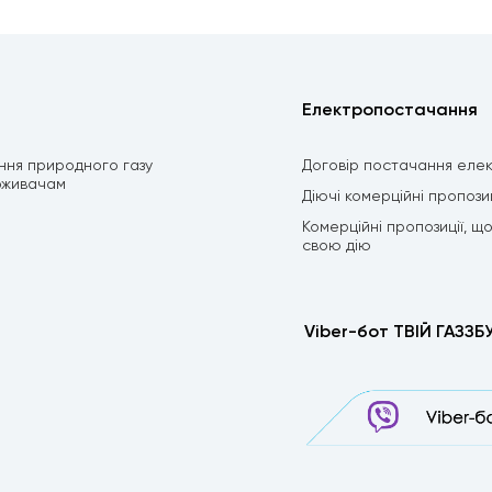
Електропостачання
ння природного газу
Договір постачання елек
оживачам
Діючі комерційні пропозиц
Комерційні пропозиції, щ
свою дію
Viber-бот ТВІЙ ГАЗЗБ