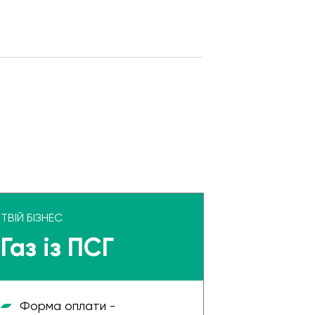
ТВІЙ БІЗНЕС
Газ із ПСГ
Форма оплати -