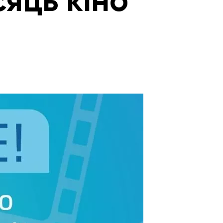
сяць кіно