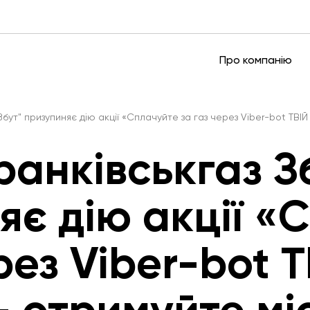
Про компанію
Збут" призупиняє дію акції «Сплачуйте за газ через Viber-bot ТВІ
ранківськгаз З
яє дію акції «
рез Viber-bot Т