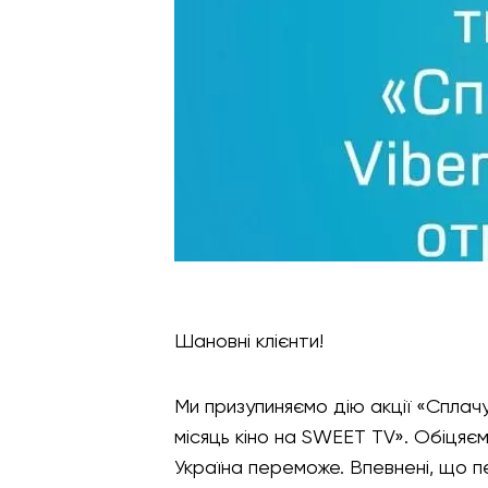
Шановні клієнти!
Ми призупиняємо дію акції «Сплач
місяць кіно на SWEET TV». Обіцяєм
Україна переможе. Впевнені, що п