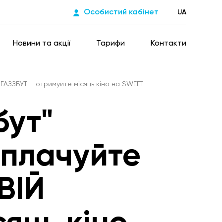
Особистий кабінет
UA
Новини та акції
Тарифи
Контакти
Й ГАЗЗБУТ – отримуйте місяць кіно на SWEET TV»
бут"
Сплачуйте
ВІЙ