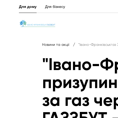
Для дому
Для бізнесу
/
Новини та акції
"Івано-Франківськгаз 
"Івано-Ф
призупин
за газ че