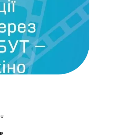
те
я!