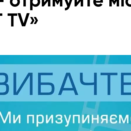
– отримуйте мі
 TV»