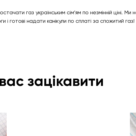
ачати газ українським сім’ям по незмінній ціні. Ми 
и і готові надати канікули по сплаті за спожитий газ!
вас зацікавити