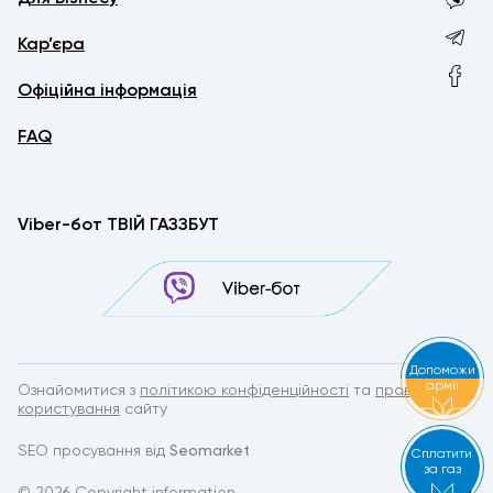
Кар’єра
Офіційна інформація
FAQ
Viber-бот ТВІЙ ГАЗЗБУТ
Допоможи
армії
Ознайомитися з
політикою конфіденційності
та
правилами
користування
сайту
SEO просування від
Seomarket
Сплатити
за газ
by