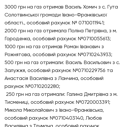
3000 грн на газ отримав Василь Хомич з с. Гута
Солотвинської громади Івано-Франківської
області., особовий рахунок № 0710011941;
2000 грн на газ отримала Поліна Петрівна, з м.
Городенка, особовий рахунок №0710055613;
1000 грн на газ отримав Роман Іванович з
Рожнятова, особовий рахунок №0710243933;
500 грн на газ отримали: Василь Васильович з с.
Залужжя, особовий рахунок №0710229756 та
Анастасія Василівна з Ланчина, особовий
рахунок №0710202280;
250 грн на газ отримали: Галина Дмитрівна з м.
Тисмениці, особовий рахунок №0720003391;
Микола Миколайович з Івано-Франківська,
особовий рахунок №0710403140, Любов
Василівна з Тлумача, особовий рахунок