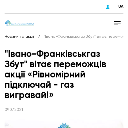
UA
/
Новини та акції
"Івано-Франківськгаз Збут" вітає переможці
"Івано-Франківськгаз
Збут" вітає переможців
акції «Рівномірний
підключай - газ
вигравай!»
09.07.2021