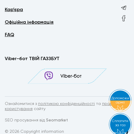
Кар’єра
Офіційна інформація
FAQ
Viber-бот ТВІЙ ГАЗЗБУТ
Допоможи
армії
Ознайомитися з
політикою конфіденційності
та
правилами
користування
сайту
SEO просування від
Seomarket
Сплатити
за газ
© 2026 Copyright information
by